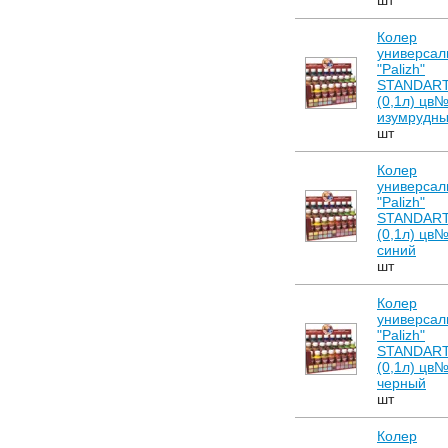
шт
Колер
универсал
"Palizh"
STANDAR
(0,1л) цв
изумрудн
шт
Колер
универсал
"Palizh"
STANDAR
(0,1л) цв
синий
шт
Колер
универсал
"Palizh"
STANDAR
(0,1л) цв
черный
шт
Колер