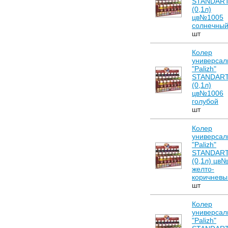
STANDAR
(0,1л)
цв№1005
солнечны
шт
Колер
универсал
"Palizh"
STANDAR
(0,1л)
цв№1006
голубой
шт
Колер
универсал
"Palizh"
STANDAR
(0,1л) цв
желто-
коричневы
шт
Колер
универсал
"Palizh"