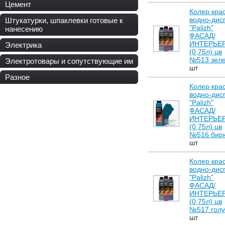
Цемент
Колер кра
водно-дис
Штукатурки, шпаклевки готовые к
"Palizh"
нанесению
ФАСАД/
ИНТЕРЬЕ
Электрика
(0,75л) цв
№513 зел
Электротовары и сопутствующие им
шт
Разное
Колер кра
водно-дис
"Palizh"
ФАСАД/
ИНТЕРЬЕ
(0,75л) цв
№516 бир
шт
Колер кра
водно-дис
"Palizh"
ФАСАД/
ИНТЕРЬЕ
(0,75л) цв
№517 гол
шт