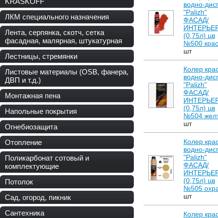
KRASKOFF
водно-дис
"Palizh"
ЛКМ специального назначения
ФАСАД/
ИНТЕРЬЕ
Лента, серпянка, скотч, сетка
(0,75л) цв
фасадная, малярная, штукатурная
№500 кра
шт
Лестницы, стремянки
Колер кра
Листовые материалы (OSB, фанера,
водно-дис
ДВП и т.д.)
"Palizh"
ФАСАД/
Монтажная пена
ИНТЕРЬЕ
(0,75л) цв
Напольные покрытия
№504 жел
шт
Огнебиозащита
Колер кра
Отопление
водно-дис
"Palizh"
Поликарбонат сотовый и
ФАСАД/
комплектующие
ИНТЕРЬЕ
(0,75л) цв
Потолок
№505 охр
шт
Сад, огород, пикник
Сантехника
Колер кра