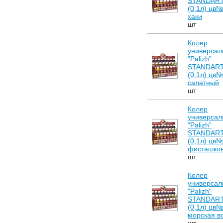
STANDAR
(0,1л) цв
хаки
шт
Колер
универсал
"Palizh"
STANDAR
(0,1л) цв
салатный
шт
Колер
универсал
"Palizh"
STANDAR
(0,1л) цв
фисташко
шт
Колер
универсал
"Palizh"
STANDAR
(0,1л) цв
морская в