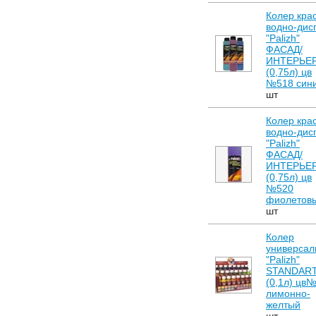
Колер кра
водно-дис
"Palizh"
ФАСАД/
ИНТЕРЬЕ
(0,75л) цв
№518 син
шт
Колер кра
водно-дис
"Palizh"
ФАСАД/
ИНТЕРЬЕ
(0,75л) цв
№520
фиолетов
шт
Колер
универсал
"Palizh"
STANDAR
(0,1л) цв
лимонно-
желтый