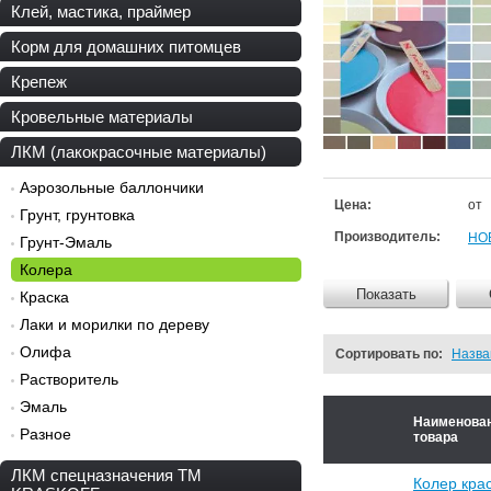
Клей, мастика, праймер
Корм для домашних питомцев
Крепеж
Кровельные материалы
ЛКМ (лакокрасочные материалы)
Аэрозольные баллончики
Цена:
от
Грунт, грунтовка
Производитель:
НО
Грунт-Эмаль
Колера
Показать
Краска
Лаки и морилки по дереву
Олифа
Сортировать по:
Назв
Растворитель
Эмаль
Наименова
Разное
товара
ЛКМ спецназначения ТМ
Колер кра