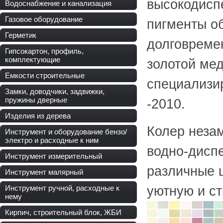
высокодисп
Водоснабжение и канализация
Газовое оборудование
пигменты о
Герметик
долговремен
Гипсокартон, профиль,
комплектующие
золотой ме
Емкости строительные
специализи
Замки, доводчики, задвижки,
пружины дверные
-2010.
Изделия из дерева
Колер неза
Инструмент и оборудование бензо/
электро и расходные к ним
водно-дисп
Инструмент измерительный
различные ц
Инструмент малярный
Инструмент ручной, расходные к
уютную и с
нему
Кирпич, строительный блок, ЖБИ