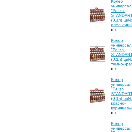
Колер
универсал
"Palizh"
STANDAR
(0,1л) цв
апельсин
шт
Колер
универсал
"Palizh"
STANDAR
(0,1л) цв
темно-кра
шт
Колер
универсал
"Palizh"
STANDAR
(0,1л) цв
красно-
коричневы
шт
Колер
универсал