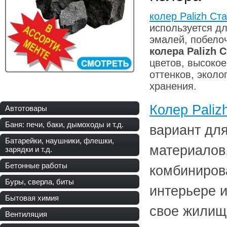
колер Palizh Ст
используется д
эмалей, побело
колера Palizh 
цветов, высокое
оттенков, эколо
хранения.
Колер Paliz
Автотовары
Баня: печи, баки, дымоходы и т.д.
вариант дл
Батарейки, наушники, флешки,
материалов
зарядки и т.д.
Бетонные работы
комбиниров
Буры, сверла, биты
интерьере и
Бытовая химия
свое жилищ
Вентиляция