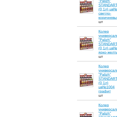
"Palizh"
STANDAR
(0,1л) цв
светло-
коричневы
шт
Колер
универсал
"Palizh"
STANDAR
(0,1л) цв
ярко-желт
шт
Колер
универсал
"Palizh"
STANDAR
(0,1л)
цв№1004
графит
шт
Колер
универсал
"Palizh"