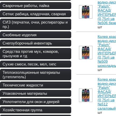
водно-дис
Сварочные работы, пайка
"Palizh"
ФАСАД/
Сетки: рабица, кладочная, сварная
ИНТЕРЬЕ
(0,75л) цв
СИЗ (перчатки, очки, респираторы и
№506 беж
пр.)
шт
Скобяные изделия
Колер кра
водно-дис
Снегоуборочный инвентарь
"Palizh"
ФАСАД/
Средства против мух, комаров,
ИНТЕРЬЕ
грызунов и тд
(0,75л) цв
№509
Сухие смеси, песок, мел, гипс
шоколадн
шт
Теплоизоляционные материалы
(утеплитель)
Колер кра
водно-дис
Технические жидкости
"Palizh"
ФАСАД/
Упаковочные материалы
ИНТЕРЬЕ
(0,75л) цв
Уплотнители для окон и дверей
№512
салатовый
Хозяйственная группа
шт