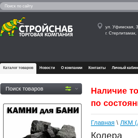
ул. Уфимская, 3
г. Стерлитамак
Каталог товаров
Новости
О компании
Контакты
Личный кабин
Поиск товаров
Наличие то
по состояни
Главная
\
ЛКМ (
Колера