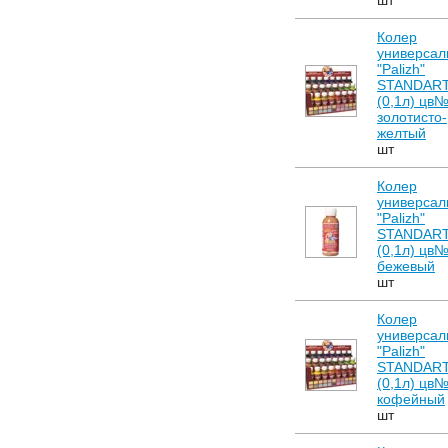
шт
Колер
универсал
"Palizh"
STANDAR
(0,1л) цв
золотисто-
желтый
шт
Колер
универсал
"Palizh"
STANDAR
(0,1л) цв
бежевый
шт
Колер
универсал
"Palizh"
STANDAR
(0,1л) цв
кофейный
шт