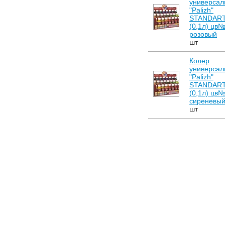
универсал
"Palizh"
STANDAR
(0,1л) цв
розовый
шт
Колер
универсал
"Palizh"
STANDAR
(0,1л) цв
сиреневы
шт