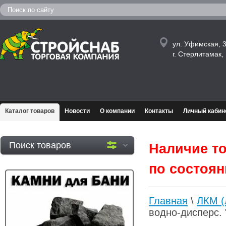
ул. Уфимская, 3
г. Стерлитамак
Каталог товаров
Новости
О компании
Контакты
Личный кабин
Поиск товаров
Наличие то
по состояни
Главная
\
ЛКМ (
водно-дисперс.