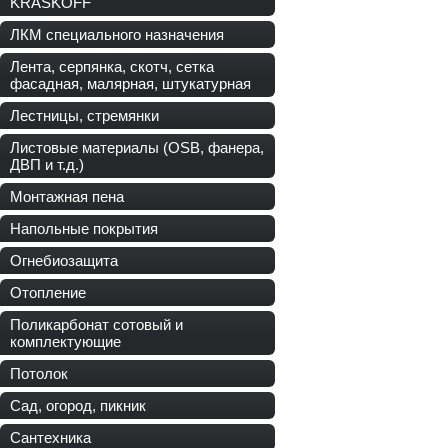
KRASKOFF
ЛКМ специального назначения
Лента, серпянка, скотч, сетка
фасадная, малярная, штукатурная
Лестницы, стремянки
Листовые материалы (OSB, фанера,
ДВП и т.д.)
Монтажная пена
Напольные покрытия
Огнебиозащита
Отопление
Поликарбонат сотовый и
комплектующие
Потолок
Сад, огород, пикник
Сантехника