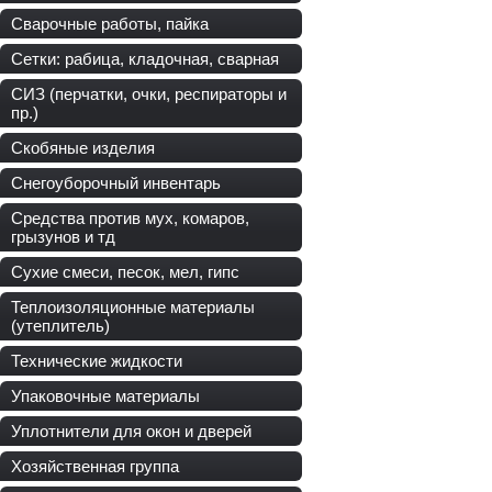
Сварочные работы, пайка
Сетки: рабица, кладочная, сварная
СИЗ (перчатки, очки, респираторы и
пр.)
Скобяные изделия
Снегоуборочный инвентарь
Средства против мух, комаров,
грызунов и тд
Сухие смеси, песок, мел, гипс
Теплоизоляционные материалы
(утеплитель)
Технические жидкости
Упаковочные материалы
Уплотнители для окон и дверей
Хозяйственная группа