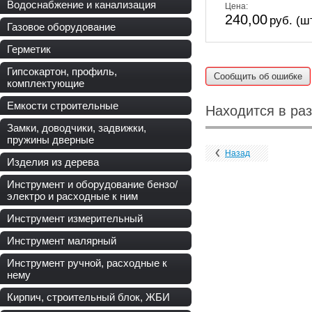
Водоснабжение и канализация
Цена:
240,00
руб. (ш
Газовое оборудование
Герметик
Гипсокартон, профиль,
Сообщить об ошибке
комплектующие
Емкости строительные
Находится в ра
Замки, доводчики, задвижки,
пружины дверные
Назад
Изделия из дерева
Инструмент и оборудование бензо/
электро и расходные к ним
Инструмент измерительный
Инструмент малярный
Инструмент ручной, расходные к
нему
Кирпич, строительный блок, ЖБИ