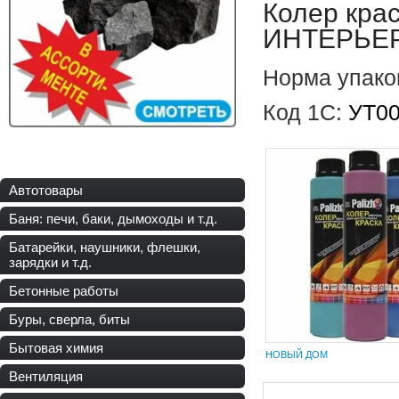
Колер крас
ИНТЕРЬЕР 
Норма упако
Код 1С:
УТ0
Автотовары
Баня: печи, баки, дымоходы и т.д.
Батарейки, наушники, флешки,
зарядки и т.д.
Бетонные работы
Буры, сверла, биты
Бытовая химия
НОВЫЙ ДОМ
Вентиляция