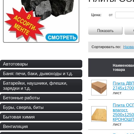
Цена:
от
Показать
Сортировать по:
Назв
Автотовары
Наименова
товара
Баня: печи, баки, дымоходы и т.д.
Батарейки, наушники, флешки,
Плита ДВ
зарядки и т.д.
2745х1700
лист
Бетонные работы
Плита ОС
Буры, сверла, биты
влагост.
2500х125
Бытовая химия
КРОНОШП
лист
Вентиляция