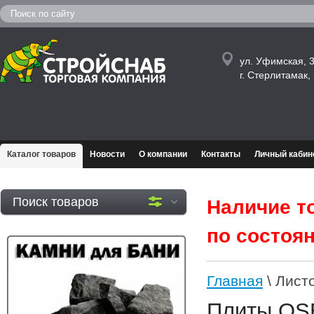
ул. Уфимская, 3
г. Стерлитамак
Каталог товаров
Новости
О компании
Контакты
Личный кабин
Поиск товаров
Наличие т
по состоян
Главная
\ Лист
Плиты OS