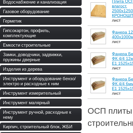
Плита ОС
Водоснабжение и канализация
влагост.
2500х125
Газовое оборудование
КРОНОШП
лист
Герметик
Гипсокартон, профиль,
Фанера 1
комплектующие
400х1000
лист
Емкости строительные
Фанера Бе
Замки, доводчики, задвижки,
ФК 4/4 12
пружины дверные
Е1 1525х1
лист
Изделия из дерева
Инструмент и оборудование бензо/
Фанера Бе
электро и расходные к ним
ФК 4/4 6м
Е1 1525х1
Инструмент измерительный
лист
Инструмент малярный
ОСП плиты 
Инструмент ручной, расходные к
нему
строительн
Кирпич, строительный блок, ЖБИ