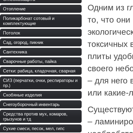
Одним из г
Отопление
то, что они
Поликарбонат сотовый и
комплектующие
экологичес
Потолок
токсичных 
Сад, огород, пикник
Сантехника
плиты удоб
Сварочные работы, пайка
своего неб
Сетки: рабица, кладочная, сварная
– для него
СИЗ (перчатки, очки, респираторы и
пр.)
или какие-
Скобяные изделия
Снегоуборочный инвентарь
Существую
Средства против мух, комаров,
грызунов и тд
– ламиниро
Сухие смеси, песок, мел, гипс