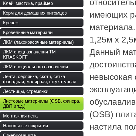
относитель
Клей, мастика, праймер
имеющих ра
Корм для домашних питомцев
Крепеж
материала.
Кровельные материалы
1,25м х 2,
ЛКМ (лакокрасочные материалы)
Данный мат
ЛКМ спецназначения ТМ
KRASKOFF
достоинств
ЛКМ специального назначения
невысокая 
Лента, серпянка, скотч, сетка
фасадная, малярная, штукатурная
эксплуатац
Лестницы, стремянки
обуславлив
Листовые материалы (OSB, фанера,
ДВП и т.д.)
(OSB) плит
Монтажная пена
настила пол
Напольные покрытия
Огнебиозащита