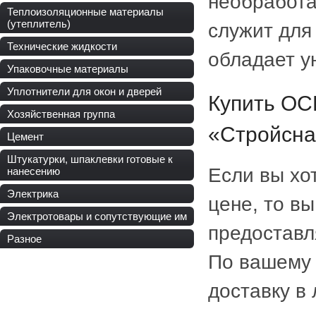
необработа
Теплоизоляционные материалы
(утеплитель)
служит для
Технические жидкости
обладает у
Упаковочные материалы
Уплотнители для окон и дверей
Купить ОС
Хозяйственная группа
«Стройсна
Цемент
Штукатурки, шпаклевки готовые к
Если вы хо
нанесению
Электрика
цене, то вы
Электротовары и сопутствующие им
предоставл
Разное
По вашему
доставку в 