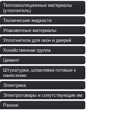
Теплоизоляционные материалы
(утеплитель)
Технические жидкости
Упаковочные материалы
Уплотнители для окон и дверей
Хозяйственная группа
Цемент
Штукатурки, шпаклевки готовые к
нанесению
Электрика
Электротовары и сопутствующие им
Разное