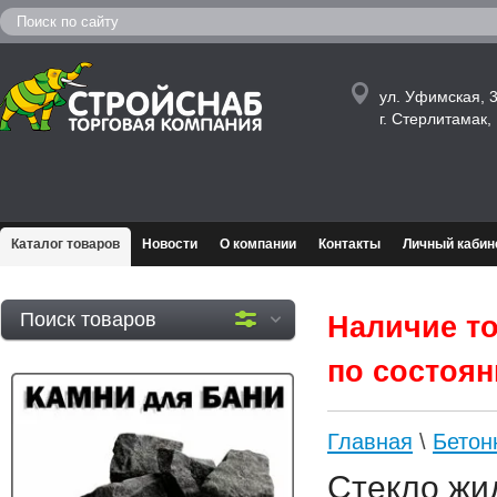
ул. Уфимская, 3
г. Стерлитамак
Каталог товаров
Новости
О компании
Контакты
Личный кабин
Поиск товаров
Наличие то
по состояни
Главная
\
Бетон
Стекло жи