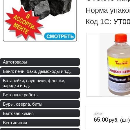
Норма упако
Код 1С:
УТ0
Автотовары
Баня: печи, баки, дымоходы и т.д.
Батарейки, наушники, флешки,
зарядки и т.д.
Бетонные работы
Буры, сверла, биты
Бытовая химия
Цена:
65,00
руб. (шт)
Вентиляция