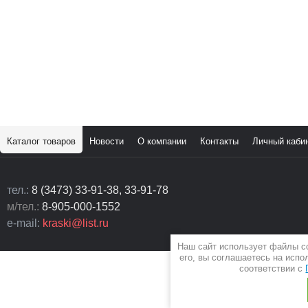
Каталог товаров
Новости
О компании
Контакты
Личный каби
тел.:
8 (3473) 33-91-38, 33-91-78
м/тел.:
8-905-000-1552
e-mail:
kraski@list.ru
Наш сайт использует файлы c
его, вы соглашаетесь на испо
соответствии с