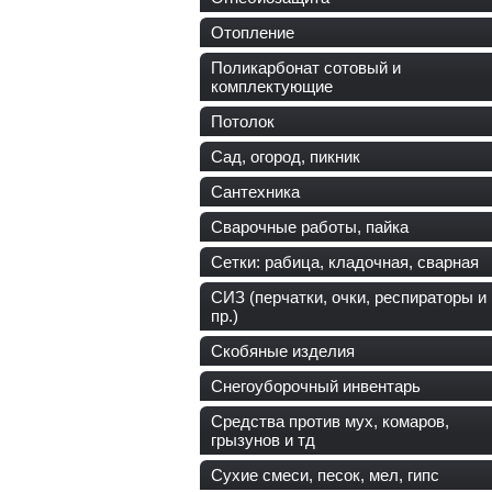
Отопление
Поликарбонат сотовый и
комплектующие
Потолок
Сад, огород, пикник
Сантехника
Сварочные работы, пайка
Сетки: рабица, кладочная, сварная
СИЗ (перчатки, очки, респираторы и
пр.)
Скобяные изделия
Снегоуборочный инвентарь
Средства против мух, комаров,
грызунов и тд
Сухие смеси, песок, мел, гипс