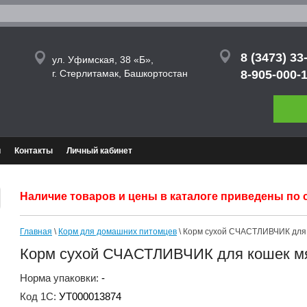
8 (3473) 33
ул. Уфимская, 38 «Б»,
г. Стерлитамак, Башкортостан
8-905-000-
и
Контакты
Личный кабинет
Наличие товаров и цены в каталоге приведены по со
Главная
\
Корм для домашних питомцев
\ Корм сухой СЧАСТЛИВЧИК для к
Корм сухой СЧАСТЛИВЧИК для кошек мяс
Норма упаковки:
-
Код 1С:
УТ000013874