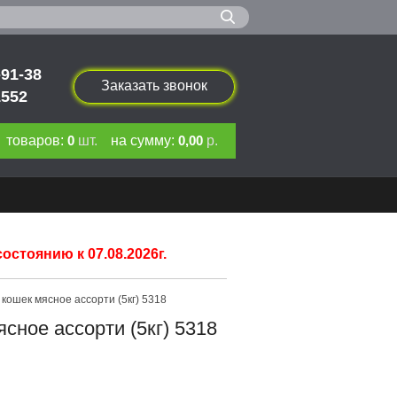
-91-38
Заказать звонок
1552
товаров:
0
шт.
на сумму:
0,00
р.
стоянию к 07.08.2026г.
ошек мясное ассорти (5кг) 5318
ное ассорти (5кг) 5318