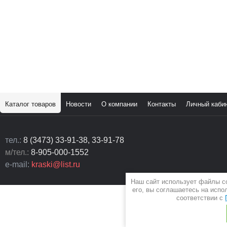
Каталог товаров
Новости
О компании
Контакты
Личный каби
тел.:
8 (3473) 33-91-38, 33-91-78
м/тел.:
8-905-000-1552
e-mail:
kraski@list.ru
Наш сайт использует файлы c
его, вы соглашаетесь на испо
соответствии с