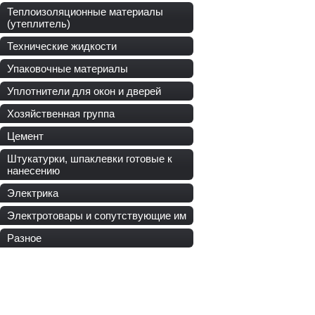
Теплоизоляционные материалы
(утеплитель)
Технические жидкости
Упаковочные материалы
Уплотнители для окон и дверей
Хозяйственная группа
Цемент
Штукатурки, шпаклевки готовые к
нанесению
Электрика
Электротовары и сопутствующие им
Разное