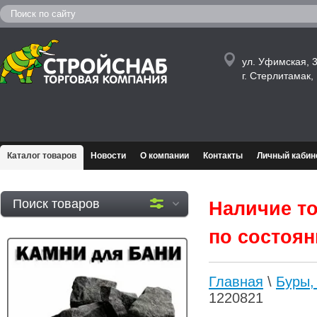
ул. Уфимская, 3
г. Стерлитамак
Каталог товаров
Новости
О компании
Контакты
Личный кабин
Поиск товаров
Наличие то
по состояни
Главная
\
Буры,
1220821