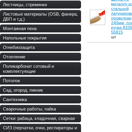
металлу и
Лестницы, стремянки
стальной
латуниров
Листовые материалы (OSB, фанера,
проволоки
ДВП и т.д.)
240мм, пл
ручка 8335
Монтажная пена
55815
шт
Напольные покрытия
Огнебиозащита
Отопление
Поликарбонат сотовый и
комплектующие
Потолок
Сад, огород, пикник
Сантехника
Сварочные работы, пайка
Сетки: рабица, кладочная, сварная
СИЗ (перчатки, очки, респираторы и