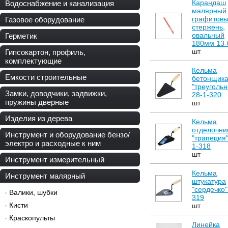
Карандаш
Водоснабжение и канализация
малярный
графитов
Газовое оборудование
стержень,
овальный
Герметик
180мм 13-
шт
Гипсокартон, профиль,
комплектующие
Кельма
Емкости строительные
бетонщик
"треугольн
Замки, доводчики, задвижки,
28-1-320
пружины дверные
шт
Изделия из дерева
Кельма
отделочни
Инструмент и оборудование бензо/
"трапеция"
электро и расходные к ним
1-318
шт
Инструмент измерительный
Кельма
Инструмент малярный
штукатура
"сердечко"
Валики, шубки
319
Кисти
шт
Краскопульты
Линейка