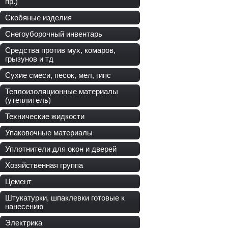
пр.)
Скобяные изделия
Снегоуборочный инвентарь
Средства против мух, комаров,
грызунов и тд
Сухие смеси, песок, мел, гипс
Теплоизоляционные материалы
(утеплитель)
Технические жидкости
Упаковочные материалы
Уплотнители для окон и дверей
Хозяйственная группа
Цемент
Штукатурки, шпаклевки готовые к
нанесению
Электрика