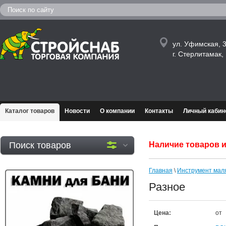
ул. Уфимская, 3
г. Стерлитамак
Каталог товаров
Новости
О компании
Контакты
Личный кабин
Поиск товаров
Наличие товаров и
Главная
\
Инструмент мал
Разное
Цена:
от