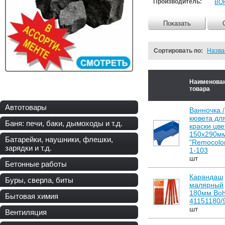
Производитель:
BO
Показать
Сортировать по:
Назв
Наименова
товара
Автотовары
Ванночка /
кювета дл
Баня: печи, баки, дымоходы и т.д.
краски цв
150х290м
Батарейки, наушники, флешки,
"Remocolor
зарядки и т.д.
1-103
шт
Бетонные работы
Карандаш
Буры, сверла, биты
малярный
180мм Boh
Бытовая химия
41151180/
шт
Вентиляция