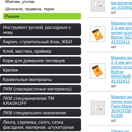
Маячки, уголки
металличе
1м 320/84
Шпатели, правила, терки
шт
Разное
Маркер-кр
Инструмент ручной, расходные к
2-4 мм кру
нему
нитро-осн
Bohrer Б
Кирпич, строительный блок, ЖБИ
41333412
шт
Клей, мастика, праймер
Маркер-кр
Корм для домашних питомцев
2-4 мм кру
нитро-осн
Крепеж
Bohrer
КРАСНЫЙ
Кровельные материалы
41332412
шт
ЛКМ (лакокрасочные материалы)
Маркер-кр
ЛКМ спецназначения ТМ
нитро-осн
KRASKOFF
Paint-Mark
ЗОЛОТОЙ
ЛКМ специального назначения
61408
шт
Лента, серпянка, скотч, сетка
фасадная, малярная, штукатурная
Щетка по